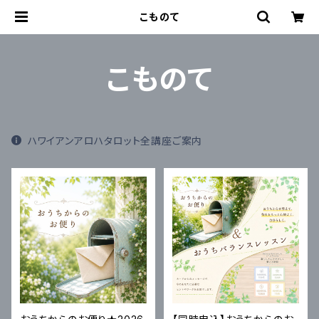
こものて
こものて
ハワイアンアロハタロット全講座ご案内