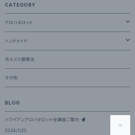
CATEGORY
アロハタロット
タロットカード
ハンドメイド
セッション
コモクロス
冷えとり健康法
メール鑑定
その他
その他
講座
BLOG
ハワイアンアロハタロット全講座ご案内
2024/1/23