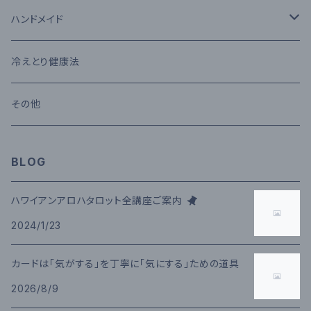
タロットカード
ハンドメイド
セッション
コモクロス
冷えとり健康法
メール鑑定
その他
その他
講座
BLOG
ハワイアンアロハタロット全講座ご案内
2024/1/23
カードは「気がする」を丁寧に「気にする」ための道具
2026/8/9