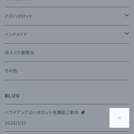
アロハタロット
タロットカード
ハンドメイド
セッション
コモクロス
冷えとり健康法
メール鑑定
その他
その他
講座
BLOG
ハワイアンアロハタロット全講座ご案内
2024/1/23