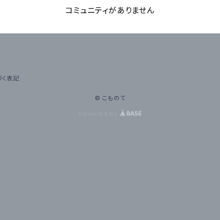
コミュニティがありません
づく表記
© こものて
Powered by