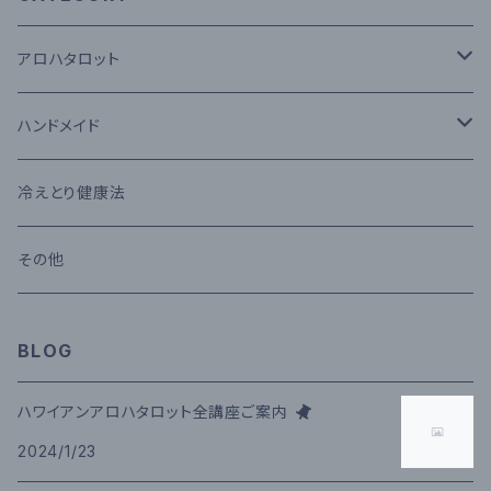
アロハタロット
タロットカード
ハンドメイド
セッション
コモクロス
冷えとり健康法
メール鑑定
その他
その他
講座
BLOG
ハワイアンアロハタロット全講座ご案内
2024/1/23