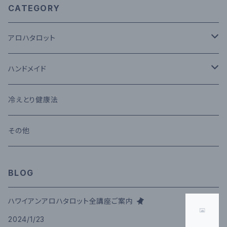
CATEGORY
アロハタロット
タロットカード
ハンドメイド
セッション
コモクロス
冷えとり健康法
メール鑑定
その他
その他
講座
BLOG
ハワイアンアロハタロット全講座ご案内
2024/1/23