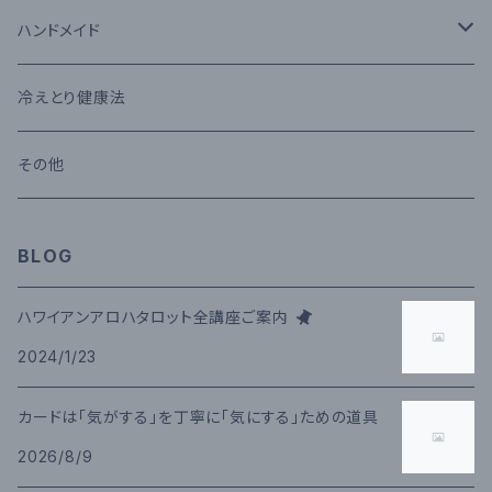
タロットカード
ハンドメイド
セッション
コモクロス
冷えとり健康法
メール鑑定
その他
その他
講座
BLOG
ハワイアンアロハタロット全講座ご案内
2024/1/23
カードは「気がする」を丁寧に「気にする」ための道具
2026/8/9