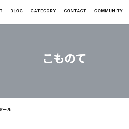
T
BLOG
CATEGORY
CONTACT
COMMUNITY
こものて
セール