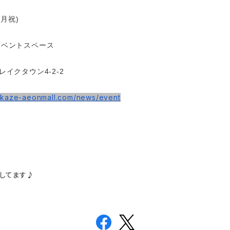
(月祝)
e イベントスペース
クタウン4-2-2
nkaze-aeonmall.
com/news/event
してます♪