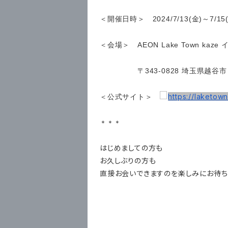
＜開催日時＞ 2024/7/13(金)～7/15
＜会場＞ AEON Lake Town kaz
〒343-0828 埼玉県越谷市レイ
https://laketow
＜公式サイト＞
＊＊＊
はじめましての方も
お久しぶりの方も
直接お会いできますのを楽しみにお待ち